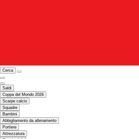
Cerca
Saldi
Coppa del Mondo 2026
Scarpe calcio
Squadre
Bambini
Abbigliamento da allenamento
Portiere
Attrezzatura