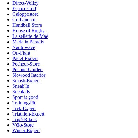
Direct-Volley
Espace Golf
Galoppostore
Golf and co
Handball-Store
House of Rugby
La sellerie de Maé
Made in Paradis
Nauti-wave
On-Fight
Padel-Expert
Pecheur-Store
Pet and Garden
Slowood Interior
Smash-Expert
Sneak'In
Sneakids
Sport is good
Training-Fit
Trek-Expert
Triathlon-Expert
TripNBikers
Vélo-Store
Winter-Expert