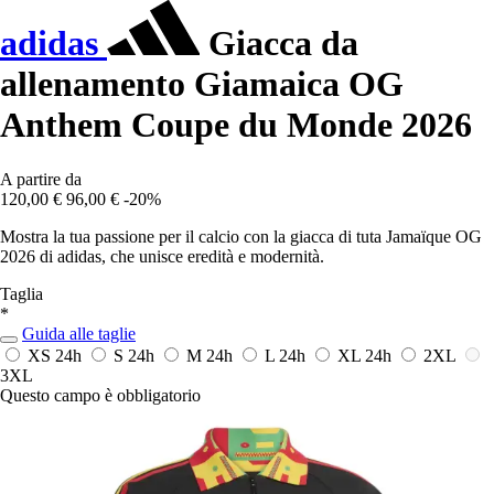
adidas
Giacca da
allenamento Giamaica OG
Anthem Coupe du Monde 2026
A partire da
120,00 €
96,00 €
-20%
Mostra la tua passione per il calcio con la giacca di tuta Jamaïque OG
2026 di adidas, che unisce eredità e modernità.
Taglia
*
Guida alle taglie
XS
24h
S
24h
M
24h
L
24h
XL
24h
2XL
3XL
Questo campo è obbligatorio