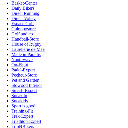
Basket-Center
Daily Bikers
Direct Running
Direct-Volley
Espace Golf
Galoppostore
Golf and co
Handball-Store
House of Rugby
La sellerie de Maé
Made in Paradis
Nauti-wave
On-Fight
Padel-Expert
Pecheur-Store
Pet and Garden
Slowood Interior
Smash-Expert
Sneak'In
Sneakids
Sport is good
Training-Fit
Trek-Expert
Triathlon-Expert
TripNBikers