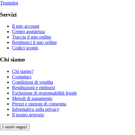
Trustpilot
Servizi
Il mio account
Centro assistenza
Traccia il mio ordine
Restituisci il mio ordine
Codici sconto
Chi siamo
Chi siamo?
Contattaci
Condizioni di vendita
Restituzioni e rimborsi
Esclusione di responsabilità legale
Metodi di pagamento
Prezzi e opzioni di consegna
Informativa sulla privacy
Il nostro negozio
I nostri negozi