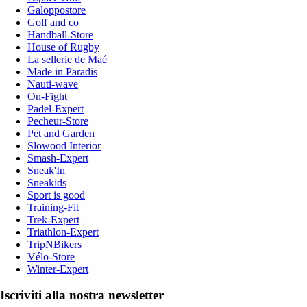
Galoppostore
Golf and co
Handball-Store
House of Rugby
La sellerie de Maé
Made in Paradis
Nauti-wave
On-Fight
Padel-Expert
Pecheur-Store
Pet and Garden
Slowood Interior
Smash-Expert
Sneak'In
Sneakids
Sport is good
Training-Fit
Trek-Expert
Triathlon-Expert
TripNBikers
Vélo-Store
Winter-Expert
Iscriviti alla nostra newsletter