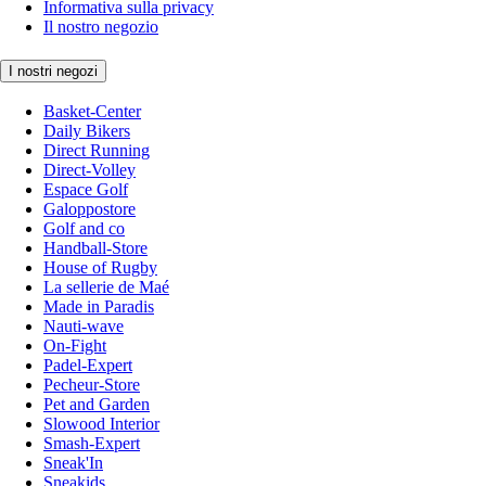
Informativa sulla privacy
Il nostro negozio
I nostri negozi
Basket-Center
Daily Bikers
Direct Running
Direct-Volley
Espace Golf
Galoppostore
Golf and co
Handball-Store
House of Rugby
La sellerie de Maé
Made in Paradis
Nauti-wave
On-Fight
Padel-Expert
Pecheur-Store
Pet and Garden
Slowood Interior
Smash-Expert
Sneak'In
Sneakids