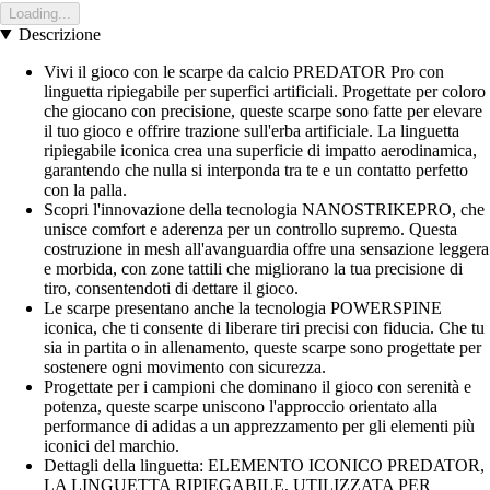
Loading...
Descrizione
Vivi il gioco con le scarpe da calcio PREDATOR Pro con
linguetta ripiegabile per superfici artificiali. Progettate per coloro
che giocano con precisione, queste scarpe sono fatte per elevare
il tuo gioco e offrire trazione sull'erba artificiale. La linguetta
ripiegabile iconica crea una superficie di impatto aerodinamica,
garantendo che nulla si interponda tra te e un contatto perfetto
con la palla.
Scopri l'innovazione della tecnologia NANOSTRIKEPRO, che
unisce comfort e aderenza per un controllo supremo. Questa
costruzione in mesh all'avanguardia offre una sensazione leggera
e morbida, con zone tattili che migliorano la tua precisione di
tiro, consentendoti di dettare il gioco.
Le scarpe presentano anche la tecnologia POWERSPINE
iconica, che ti consente di liberare tiri precisi con fiducia. Che tu
sia in partita o in allenamento, queste scarpe sono progettate per
sostenere ogni movimento con sicurezza.
Progettate per i campioni che dominano il gioco con serenità e
potenza, queste scarpe uniscono l'approccio orientato alla
performance di adidas a un apprezzamento per gli elementi più
iconici del marchio.
Dettagli della linguetta: ELEMENTO ICONICO PREDATOR,
LA LINGUETTA RIPIEGABILE, UTILIZZATA PER