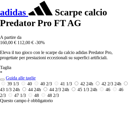
adidas
Scarpe calcio
Predator Pro FT AG
A partire da
160,00 €
112,00 €
-30%
Eleva il tuo gioco con le scarpe da calcio adidas Predator Pro,
progettate per prestazioni eccezionali su superfici artificiali.
Taglia
*
Guida alle taglie
39 1/3
40
40 2/3
41 1/3
42
24h
42 2/3
24h
43 1/3
24h
44
24h
44 2/3
24h
45 1/3
24h
46
46
2/3
47 1/3
48
48 2/3
Questo campo è obbligatorio