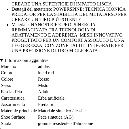
CREARE UNA SUPERFICIE DI IMPATTO LISCIA
Dettagli del metatarso: POWERSPINE: TECNICA ICONICA
PREDATOR PER LA STABILITÀ DEL METATARSO PER
CREARE UN TIRO PIÙ POTENTE
Materiale: NANOSTRIKE PRO: SINERGIA
REIMMAGINATA TRA TECNOLOGIA DI
ADATTAMENTO E ADERENZA. MESH INNOVATIVO
PROGETTATO PER UN COMFORT ASSOLUTO E UNA
LEGGEREZZA; CON ZONE TATTILI INTEGRATE PER
UNA PRECISIONE DI TIRO MIGLIORATA
Informazioni aggiuntive
Marchio
adidas
Colore
lucid red
Colore
Rosso
Sesso
Misto
Fascia d'età
Adulti
Caratteristica
Erba artificiale
Assortimento
Predator
Materiale principale
Materiale sintetico / tessile
Shoe Surface
Pece sintetica (AG)
Suola
gomma resistente all'abrasione