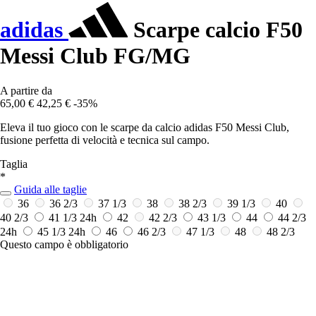
adidas
Scarpe calcio F50
Messi Club FG/MG
A partire da
65,00 €
42,25 €
-35%
Eleva il tuo gioco con le scarpe da calcio adidas F50 Messi Club,
fusione perfetta di velocità e tecnica sul campo.
Taglia
*
Guida alle taglie
36
36 2/3
37 1/3
38
38 2/3
39 1/3
40
40 2/3
41 1/3
24h
42
42 2/3
43 1/3
44
44 2/3
24h
45 1/3
24h
46
46 2/3
47 1/3
48
48 2/3
Questo campo è obbligatorio