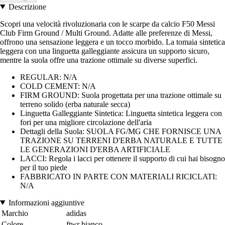
Descrizione
Scopri una velocità rivoluzionaria con le scarpe da calcio F50 Messi
Club Firm Ground / Multi Ground. Adatte alle preferenze di Messi,
offrono una sensazione leggera e un tocco morbido. La tomaia sintetica
leggera con una linguetta galleggiante assicura un supporto sicuro,
mentre la suola offre una trazione ottimale su diverse superfici.
REGULAR: N/A
COLD CEMENT: N/A
FIRM GROUND: Suola progettata per una trazione ottimale su
terreno solido (erba naturale secca)
Linguetta Galleggiante Sintetica: Linguetta sintetica leggera con
fori per una migliore circolazione dell'aria
Dettagli della Suola: SUOLA FG/MG CHE FORNISCE UNA
TRAZIONE SU TERRENI D'ERBA NATURALE E TUTTE
LE GENERAZIONI D'ERBA ARTIFICIALE
LACCI: Regola i lacci per ottenere il supporto di cui hai bisogno
per il tuo piede
FABBRICATO IN PARTE CON MATERIALI RICICLATI:
N/A
Informazioni aggiuntive
Marchio
adidas
Colore
ftwr bianco