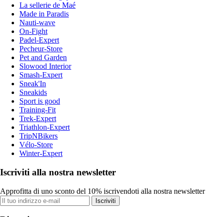
La sellerie de Maé
Made in Paradis
Nauti-wave
On-Fight
Padel-Expert
Pecheur-Store
Pet and Garden
Slowood Interior
Smash-Expert
Sneak'In
Sneakids
Sport is good
Training-Fit
Trek-Expert
Triathlon-Expert
TripNBikers
Vélo-Store
Winter-Expert
Iscriviti alla nostra newsletter
Approfitta di uno sconto del 10% iscrivendoti alla nostra newsletter
Iscriviti