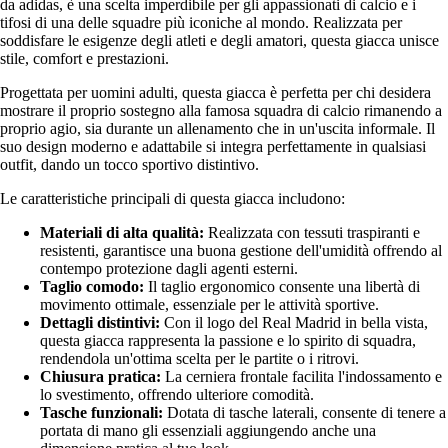
da adidas, è una scelta imperdibile per gli appassionati di calcio e i
tifosi di una delle squadre più iconiche al mondo. Realizzata per
soddisfare le esigenze degli atleti e degli amatori, questa giacca unisce
stile, comfort e prestazioni.
Progettata per uomini adulti, questa giacca è perfetta per chi desidera
mostrare il proprio sostegno alla famosa squadra di calcio rimanendo a
proprio agio, sia durante un allenamento che in un'uscita informale. Il
suo design moderno e adattabile si integra perfettamente in qualsiasi
outfit, dando un tocco sportivo distintivo.
Le caratteristiche principali di questa giacca includono:
Materiali di alta qualità:
Realizzata con tessuti traspiranti e
resistenti, garantisce una buona gestione dell'umidità offrendo al
contempo protezione dagli agenti esterni.
Taglio comodo:
Il taglio ergonomico consente una libertà di
movimento ottimale, essenziale per le attività sportive.
Dettagli distintivi:
Con il logo del Real Madrid in bella vista,
questa giacca rappresenta la passione e lo spirito di squadra,
rendendola un'ottima scelta per le partite o i ritrovi.
Chiusura pratica:
La cerniera frontale facilita l'indossamento e
lo svestimento, offrendo ulteriore comodità.
Tasche funzionali:
Dotata di tasche laterali, consente di tenere a
portata di mano gli essenziali aggiungendo anche una