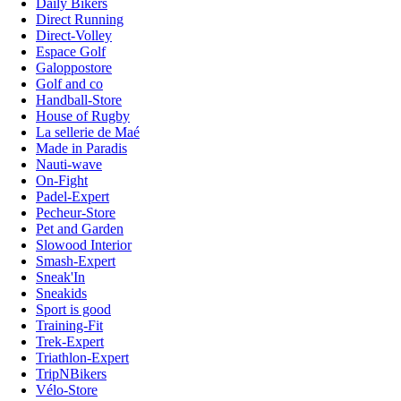
Daily Bikers
Direct Running
Direct-Volley
Espace Golf
Galoppostore
Golf and co
Handball-Store
House of Rugby
La sellerie de Maé
Made in Paradis
Nauti-wave
On-Fight
Padel-Expert
Pecheur-Store
Pet and Garden
Slowood Interior
Smash-Expert
Sneak'In
Sneakids
Sport is good
Training-Fit
Trek-Expert
Triathlon-Expert
TripNBikers
Vélo-Store