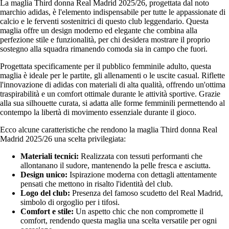
La maglia Third donna Real Madrid 2025/26, progettata dal noto
marchio adidas, è l'elemento indispensabile per tutte le appassionate di
calcio e le ferventi sostenitrici di questo club leggendario. Questa
maglia offre un design moderno ed elegante che combina alla
perfezione stile e funzionalità, per chi desidera mostrare il proprio
sostegno alla squadra rimanendo comoda sia in campo che fuori.
Progettata specificamente per il pubblico femminile adulto, questa
maglia è ideale per le partite, gli allenamenti o le uscite casual. Riflette
l'innovazione di adidas con materiali di alta qualità, offrendo un'ottima
traspirabilità e un comfort ottimale durante le attività sportive. Grazie
alla sua silhouette curata, si adatta alle forme femminili permettendo al
contempo la libertà di movimento essenziale durante il gioco.
Ecco alcune caratteristiche che rendono la maglia Third donna Real
Madrid 2025/26 una scelta privilegiata:
Materiali tecnici:
Realizzata con tessuti performanti che
allontanano il sudore, mantenendo la pelle fresca e asciutta.
Design unico:
Ispirazione moderna con dettagli attentamente
pensati che mettono in risalto l'identità del club.
Logo del club:
Presenza del famoso scudetto del Real Madrid,
simbolo di orgoglio per i tifosi.
Comfort e stile:
Un aspetto chic che non compromette il
comfort, rendendo questa maglia una scelta versatile per ogni