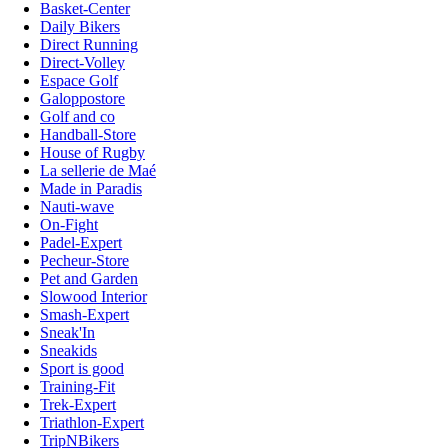
Basket-Center
Daily Bikers
Direct Running
Direct-Volley
Espace Golf
Galoppostore
Golf and co
Handball-Store
House of Rugby
La sellerie de Maé
Made in Paradis
Nauti-wave
On-Fight
Padel-Expert
Pecheur-Store
Pet and Garden
Slowood Interior
Smash-Expert
Sneak'In
Sneakids
Sport is good
Training-Fit
Trek-Expert
Triathlon-Expert
TripNBikers