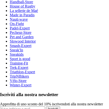
Handball-Store
House of Rugby
La sellerie de Maé
Made in Paradis
Nauti-wave
On-Fight
Padel-Expert
Pecheur-Store
Pet and Garden
Slowood Interior
Smash-Expert
Sneak'In
Sneakids
Sport is good
Training-Fit
Trek-Expert
Triathlon-Expert
TripNBikers
Vélo-Store
Winter-Expert
Iscriviti alla nostra newsletter
Approfitta di uno sconto del 10% iscrivendoti alla nostra newsletter
Iscriviti