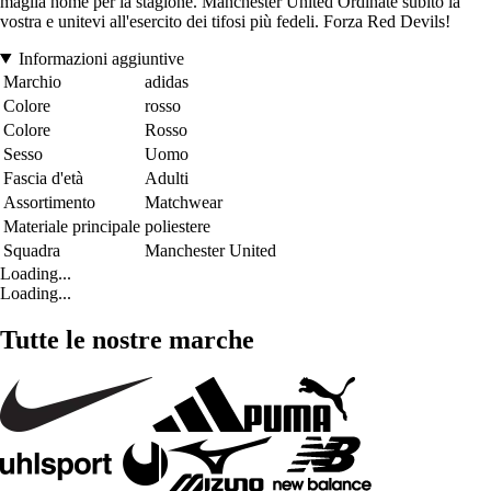
maglia home per la stagione. Manchester United Ordinate subito la
vostra e unitevi all'esercito dei tifosi più fedeli. Forza Red Devils!
Informazioni aggiuntive
Marchio
adidas
Colore
rosso
Colore
Rosso
Sesso
Uomo
Fascia d'età
Adulti
Assortimento
Matchwear
Materiale principale
poliestere
Squadra
Manchester United
Loading...
Loading...
Tutte le nostre marche