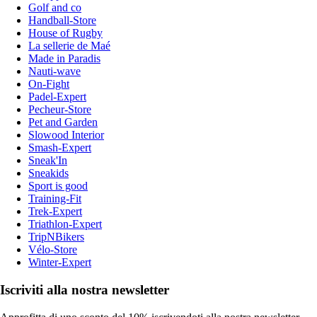
Golf and co
Handball-Store
House of Rugby
La sellerie de Maé
Made in Paradis
Nauti-wave
On-Fight
Padel-Expert
Pecheur-Store
Pet and Garden
Slowood Interior
Smash-Expert
Sneak'In
Sneakids
Sport is good
Training-Fit
Trek-Expert
Triathlon-Expert
TripNBikers
Vélo-Store
Winter-Expert
Iscriviti alla nostra newsletter