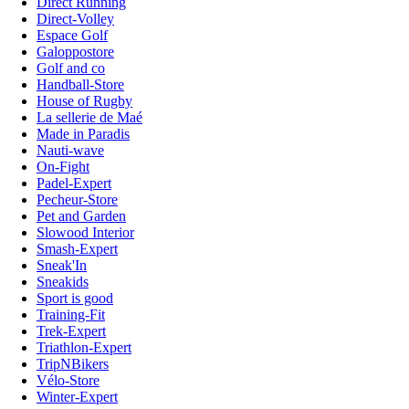
Direct Running
Direct-Volley
Espace Golf
Galoppostore
Golf and co
Handball-Store
House of Rugby
La sellerie de Maé
Made in Paradis
Nauti-wave
On-Fight
Padel-Expert
Pecheur-Store
Pet and Garden
Slowood Interior
Smash-Expert
Sneak'In
Sneakids
Sport is good
Training-Fit
Trek-Expert
Triathlon-Expert
TripNBikers
Vélo-Store
Winter-Expert