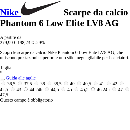
Nike
Scarpe da calcio
Phantom 6 Low Elite LV8 AG
A partire da
279,99 €
198,23 €
-29%
Scopri le scarpe da calcio Nike Phantom 6 Low Elite LV8 AG, che
uniscono prestazioni superiori e uno stile ineguagliabile per i calciatori.
Taglia
*
Guida alle taglie
36,5
37,5
38
38,5
40
40,5
41
42
42,5
43
44
24h
44,5
45
45,5
46
24h
47
47,5
Questo campo è obbligatorio