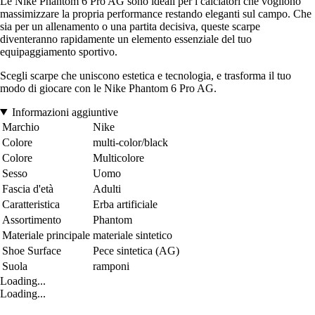
Le Nike Phantom 6 Pro AG sono ideali per i calciatori che vogliono
massimizzare la propria performance restando eleganti sul campo. Che
sia per un allenamento o una partita decisiva, queste scarpe
diventeranno rapidamente un elemento essenziale del tuo
equipaggiamento sportivo.
Scegli scarpe che uniscono estetica e tecnologia, e trasforma il tuo
modo di giocare con le Nike Phantom 6 Pro AG.
Informazioni aggiuntive
Marchio
Nike
Colore
multi-color/black
Colore
Multicolore
Sesso
Uomo
Fascia d'età
Adulti
Caratteristica
Erba artificiale
Assortimento
Phantom
Materiale principale
materiale sintetico
Shoe Surface
Pece sintetica (AG)
Suola
ramponi
Loading...
Loading...