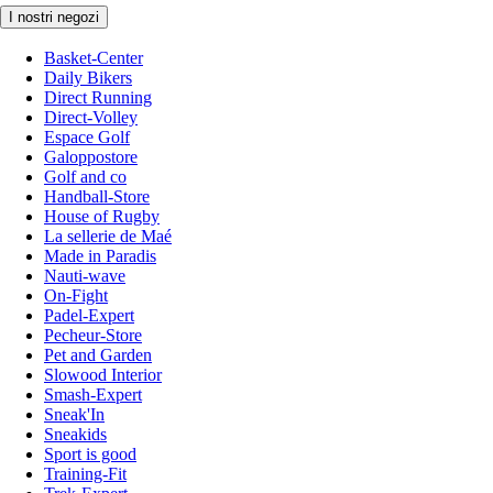
I nostri negozi
Basket-Center
Daily Bikers
Direct Running
Direct-Volley
Espace Golf
Galoppostore
Golf and co
Handball-Store
House of Rugby
La sellerie de Maé
Made in Paradis
Nauti-wave
On-Fight
Padel-Expert
Pecheur-Store
Pet and Garden
Slowood Interior
Smash-Expert
Sneak'In
Sneakids
Sport is good
Training-Fit