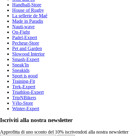
Handball-Store
House of Rugby
La sellerie de Maé
Made in Paradis
Nauti-wave
On-Fight
Padel-Expert
Pecheur-Store
Pet and Garden
Slowood Interior
Smash-Expert
Sneak'In
Sneakids
Sport is good
Training-Fit
Trek-Expert
Triathlon-Expert
TripNBikers
Vélo-Store
Winter-Expert
Iscriviti alla nostra newsletter
Approfitta di uno sconto del 10% iscrivendoti alla nostra newsletter