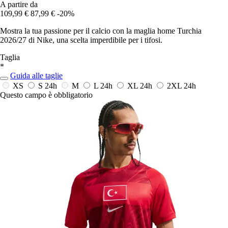
A partire da
109,99 €
87,99 €
-20%
Mostra la tua passione per il calcio con la maglia home Turchia
2026/27 di Nike, una scelta imperdibile per i tifosi.
Taglia
*
Guida alle taglie
XS
S
24h
M
L
24h
XL
24h
2XL
24h
Questo campo è obbligatorio