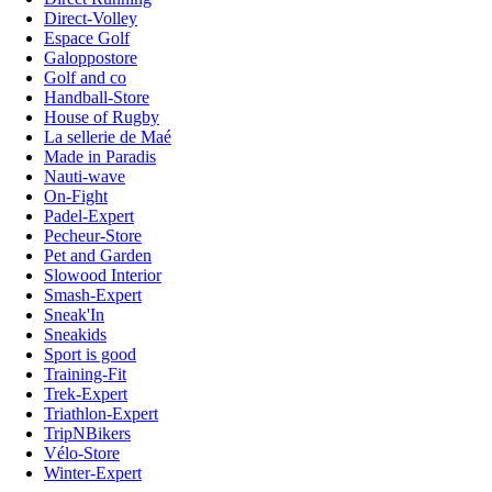
Direct-Volley
Espace Golf
Galoppostore
Golf and co
Handball-Store
House of Rugby
La sellerie de Maé
Made in Paradis
Nauti-wave
On-Fight
Padel-Expert
Pecheur-Store
Pet and Garden
Slowood Interior
Smash-Expert
Sneak'In
Sneakids
Sport is good
Training-Fit
Trek-Expert
Triathlon-Expert
TripNBikers
Vélo-Store
Winter-Expert