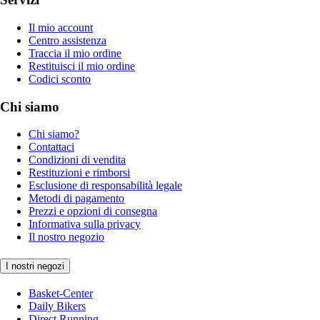
Il mio account
Centro assistenza
Traccia il mio ordine
Restituisci il mio ordine
Codici sconto
Chi siamo
Chi siamo?
Contattaci
Condizioni di vendita
Restituzioni e rimborsi
Esclusione di responsabilità legale
Metodi di pagamento
Prezzi e opzioni di consegna
Informativa sulla privacy
Il nostro negozio
I nostri negozi
Basket-Center
Daily Bikers
Direct Running