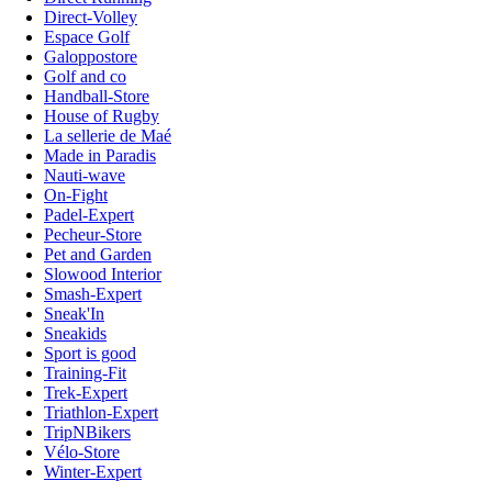
Direct-Volley
Espace Golf
Galoppostore
Golf and co
Handball-Store
House of Rugby
La sellerie de Maé
Made in Paradis
Nauti-wave
On-Fight
Padel-Expert
Pecheur-Store
Pet and Garden
Slowood Interior
Smash-Expert
Sneak'In
Sneakids
Sport is good
Training-Fit
Trek-Expert
Triathlon-Expert
TripNBikers
Vélo-Store
Winter-Expert