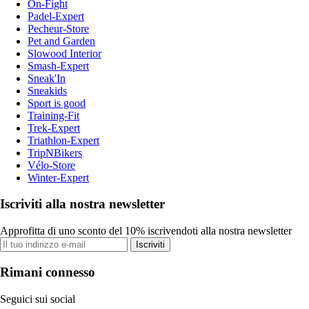
On-Fight
Padel-Expert
Pecheur-Store
Pet and Garden
Slowood Interior
Smash-Expert
Sneak'In
Sneakids
Sport is good
Training-Fit
Trek-Expert
Triathlon-Expert
TripNBikers
Vélo-Store
Winter-Expert
Iscriviti alla nostra newsletter
Approfitta di uno sconto del 10% iscrivendoti alla nostra newsletter
Iscriviti
Rimani connesso
Seguici sui social