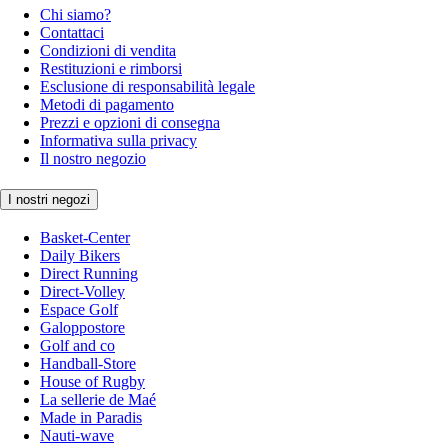
Chi siamo?
Contattaci
Condizioni di vendita
Restituzioni e rimborsi
Esclusione di responsabilità legale
Metodi di pagamento
Prezzi e opzioni di consegna
Informativa sulla privacy
Il nostro negozio
I nostri negozi
Basket-Center
Daily Bikers
Direct Running
Direct-Volley
Espace Golf
Galoppostore
Golf and co
Handball-Store
House of Rugby
La sellerie de Maé
Made in Paradis
Nauti-wave