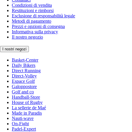
Condizioni di vendita
Restituzioni e rimborsi
Esclusione di responsabilità legale
Metodi di pagamento
Prezzi e opzioni di consegna
Informativa sulla privacy
Il nostro negozio
I nostri negozi
Basket-Center
Daily Bikers
Direct Running
Direct-Volley
Espace Golf
Galoppostore
Golf and co
Handball-Store
House of Rugby
La sellerie de Maé
Made in Paradis
Nauti-wave
On-Fight
Padel-Expert