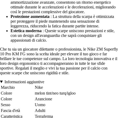
ammortizzazione avanzate, consentono un ritorno energetico
ottimale durante le accelerazioni e le decelerazioni, migliorando
così le prestazioni complessive del giocatore.
Protezione aumentata
: La struttura della scarpa è ottimizzata
per proteggere il piede mantenendo una sensazione di
leggerezza, riducendo la fatica durante partite intense.
Estetica moderna
: Queste scarpe uniscono prestazioni e stile,
con un design all'avanguardia che saprà conquistare gli
appassionati di calcio.
Che tu sia un giocatore dilettante o professionista, le Nike ZM Superfly
10 Pro KM FG sono la scelta ideale per elevare il tuo gioco e far
brillare le tue competenze sul campo. La loro tecnologia innovativa e il
loro design ergonomico ti accompagneranno in tutte le tue sfide
sportive. Regalati il meglio e vivi la tua passione per il calcio con
queste scarpe che uniscono rigidità e stile.
Informazioni aggiuntive
Marchio
Nike
Colore
melon tint/neo turq/igloo
Colore
Arancione
Sesso
Uomo
Fascia d'età
Adulti
Caratteristica
Terraferma