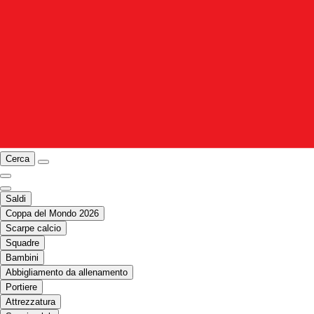
Cerca
Saldi
Coppa del Mondo 2026
Scarpe calcio
Squadre
Bambini
Abbigliamento da allenamento
Portiere
Attrezzatura