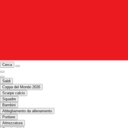
Cerca
Saldi
Coppa del Mondo 2026
Scarpe calcio
Squadre
Bambini
Abbigliamento da allenamento
Portiere
Attrezzatura