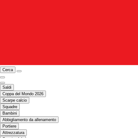
Cerca
Saldi
Coppa del Mondo 2026
Scarpe calcio
Squadre
Bambini
Abbigliamento da allenamento
Portiere
Attrezzatura