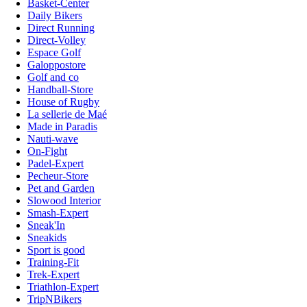
Basket-Center
Daily Bikers
Direct Running
Direct-Volley
Espace Golf
Galoppostore
Golf and co
Handball-Store
House of Rugby
La sellerie de Maé
Made in Paradis
Nauti-wave
On-Fight
Padel-Expert
Pecheur-Store
Pet and Garden
Slowood Interior
Smash-Expert
Sneak'In
Sneakids
Sport is good
Training-Fit
Trek-Expert
Triathlon-Expert
TripNBikers