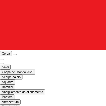
Cerca
Saldi
Coppa del Mondo 2026
Scarpe calcio
Squadre
Bambini
Abbigliamento da allenamento
Portiere
Attrezzatura