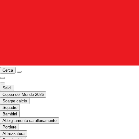
Cerca
Saldi
Coppa del Mondo 2026
Scarpe calcio
Squadre
Bambini
Abbigliamento da allenamento
Portiere
Attrezzatura