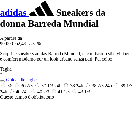
adidas
Sneakers da
donna Barreda Mundial
A partire da
90,00 €
62,49 €
-31%
Scopri le sneakers adidas Barreda Mundial, che uniscono stile vintage
e comfort moderno per un look urbano senza pari. Fai colpo!
Taglia
*
Guida alle taglie
36
36 2/3
37 1/3
24h
38
24h
38 2/3
24h
39 1/3
24h
40
24h
40 2/3
41 1/3
43 1/3
Questo campo è obbligatorio