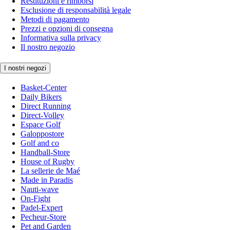
Restituzioni e rimborsi
Esclusione di responsabilità legale
Metodi di pagamento
Prezzi e opzioni di consegna
Informativa sulla privacy
Il nostro negozio
I nostri negozi
Basket-Center
Daily Bikers
Direct Running
Direct-Volley
Espace Golf
Galoppostore
Golf and co
Handball-Store
House of Rugby
La sellerie de Maé
Made in Paradis
Nauti-wave
On-Fight
Padel-Expert
Pecheur-Store
Pet and Garden