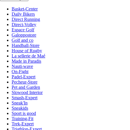
Basket-Center
Daily Bikers
Direct Running
Direct-Volley
Espace Golf
Galoppostore
Golf and co
Handball-Store
House of Rugby
La sellerie de Maé
Made in Paradis
Nauti-wave
On-Fight
Padel-Expert
Pecheur-Store
Pet and Garden
Slowood Interior
Smash-Expert
Sneak'In
Sneakids
Sport is good
Training-Fit
Trek-Expert
Triathlon-Expert