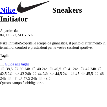
Nike
Sneakers
Initiator
A partire da
84,99 €
72,24 €
-15%
Nike InitiatorScoprite le scarpe da ginnastica, il punto di riferimento in
termini di comfort e prestazioni per le vostre sessioni sportive.
Taglia
*
Guida alle taglie
38,5
39
24h
40
24h
40,5
41
24h
42
24h
42,5
24h
43
24h
44
24h
44,5
24h
45
45,5
46
24h
47
47,5
24h
48,5
Questo campo è obbligatorio