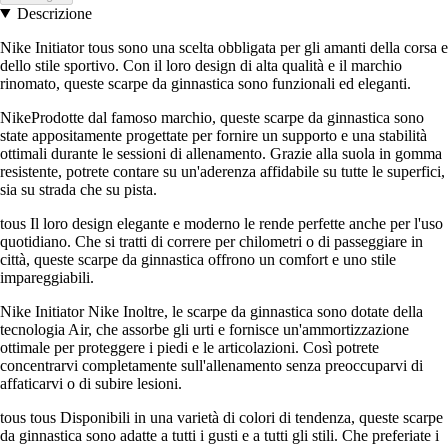
Descrizione
Nike Initiator tous sono una scelta obbligata per gli amanti della corsa e
dello stile sportivo. Con il loro design di alta qualità e il marchio
rinomato, queste scarpe da ginnastica sono funzionali ed eleganti.
NikeProdotte dal famoso marchio, queste scarpe da ginnastica sono
state appositamente progettate per fornire un supporto e una stabilità
ottimali durante le sessioni di allenamento. Grazie alla suola in gomma
resistente, potrete contare su un'aderenza affidabile su tutte le superfici,
sia su strada che su pista.
tous Il loro design elegante e moderno le rende perfette anche per l'uso
quotidiano. Che si tratti di correre per chilometri o di passeggiare in
città, queste scarpe da ginnastica offrono un comfort e uno stile
impareggiabili.
Nike Initiator Nike Inoltre, le scarpe da ginnastica sono dotate della
tecnologia Air, che assorbe gli urti e fornisce un'ammortizzazione
ottimale per proteggere i piedi e le articolazioni. Così potrete
concentrarvi completamente sull'allenamento senza preoccuparvi di
affaticarvi o di subire lesioni.
tous tous Disponibili in una varietà di colori di tendenza, queste scarpe
da ginnastica sono adatte a tutti i gusti e a tutti gli stili. Che preferiate i