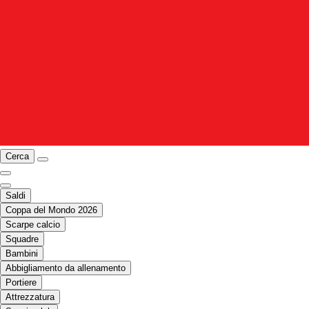
Cerca
Saldi
Coppa del Mondo 2026
Scarpe calcio
Squadre
Bambini
Abbigliamento da allenamento
Portiere
Attrezzatura