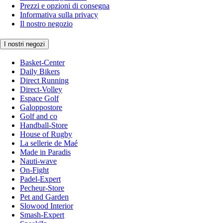
Prezzi e opzioni di consegna
Informativa sulla privacy
Il nostro negozio
I nostri negozi
Basket-Center
Daily Bikers
Direct Running
Direct-Volley
Espace Golf
Galoppostore
Golf and co
Handball-Store
House of Rugby
La sellerie de Maé
Made in Paradis
Nauti-wave
On-Fight
Padel-Expert
Pecheur-Store
Pet and Garden
Slowood Interior
Smash-Expert