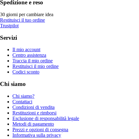
Spedizione e reso
30 giorni per cambiare idea
Restituisci il tuo ordine
Trustpilot
Servizi
Il mio account
Centro assistenza
Traccia il mio ordine
Restituisci il mio ordine
Codici sconto
Chi siamo
Chi siamo?
Contattaci
Condizioni di vendita
Restituzioni e rimborsi
Esclusione di responsabilità legale
Metodi di pagamento
Prezzi e opzioni di consegna
Informativa sulla privacy