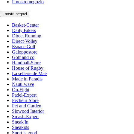
Il nostro negozio
I nostri negozi
Basket-Center
Daily Bikers
Direct Running
Direct-Volley
Espace Golf
Galoppostore
Golf and co
Handball-Store
House of Rugby
La sellerie de Maé
Made in Paradis
Nauti-wave
On-Fight
Padel-Expert
Pecheur-Store
Pet and Garden
Slowood Interior
Smash-Expert
Sneak'In
Sneakids
Sport is good