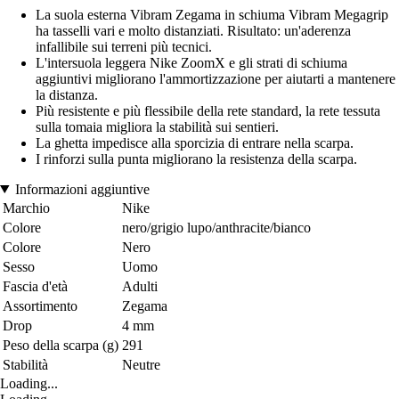
La suola esterna Vibram Zegama in schiuma Vibram Megagrip
ha tasselli vari e molto distanziati. Risultato: un'aderenza
infallibile sui terreni più tecnici.
L'intersuola leggera Nike ZoomX e gli strati di schiuma
aggiuntivi migliorano l'ammortizzazione per aiutarti a mantenere
la distanza.
Più resistente e più flessibile della rete standard, la rete tessuta
sulla tomaia migliora la stabilità sui sentieri.
La ghetta impedisce alla sporcizia di entrare nella scarpa.
I rinforzi sulla punta migliorano la resistenza della scarpa.
Informazioni aggiuntive
Marchio
Nike
Colore
nero/grigio lupo/anthracite/bianco
Colore
Nero
Sesso
Uomo
Fascia d'età
Adulti
Assortimento
Zegama
Drop
4 mm
Peso della scarpa (g)
291
Stabilità
Neutre
Loading...