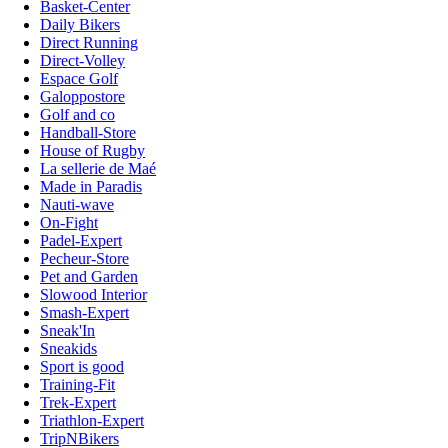
Basket-Center
Daily Bikers
Direct Running
Direct-Volley
Espace Golf
Galoppostore
Golf and co
Handball-Store
House of Rugby
La sellerie de Maé
Made in Paradis
Nauti-wave
On-Fight
Padel-Expert
Pecheur-Store
Pet and Garden
Slowood Interior
Smash-Expert
Sneak'In
Sneakids
Sport is good
Training-Fit
Trek-Expert
Triathlon-Expert
TripNBikers