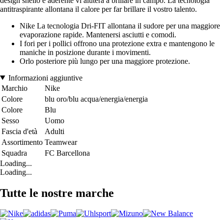
design snello e aderente vi aiuterà a brillare in campo. La tecnologia
antitraspirante allontana il calore per far brillare il vostro talento.
Nike La tecnologia Dri-FIT allontana il sudore per una maggiore
evaporazione rapide. Mantenersi asciutti e comodi.
I fori per i pollici offrono una protezione extra e mantengono le
maniche in posizione durante i movimenti.
Orlo posteriore più lungo per una maggiore protezione.
Informazioni aggiuntive
Marchio
Nike
Colore
blu oro/blu acqua/energia/energia
Colore
Blu
Sesso
Uomo
Fascia d'età
Adulti
Assortimento
Teamwear
Squadra
FC Barcellona
Loading...
Loading...
Tutte le nostre marche