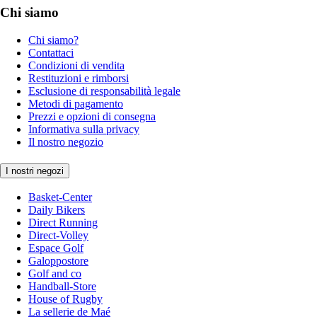
Chi siamo
Chi siamo?
Contattaci
Condizioni di vendita
Restituzioni e rimborsi
Esclusione di responsabilità legale
Metodi di pagamento
Prezzi e opzioni di consegna
Informativa sulla privacy
Il nostro negozio
I nostri negozi
Basket-Center
Daily Bikers
Direct Running
Direct-Volley
Espace Golf
Galoppostore
Golf and co
Handball-Store
House of Rugby
La sellerie de Maé