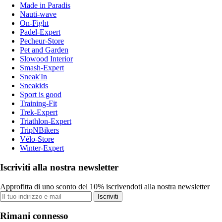
Made in Paradis
Nauti-wave
On-Fight
Padel-Expert
Pecheur-Store
Pet and Garden
Slowood Interior
Smash-Expert
Sneak'In
Sneakids
Sport is good
Training-Fit
Trek-Expert
Triathlon-Expert
TripNBikers
Vélo-Store
Winter-Expert
Iscriviti alla nostra newsletter
Approfitta di uno sconto del 10% iscrivendoti alla nostra newsletter
Iscriviti
Rimani connesso