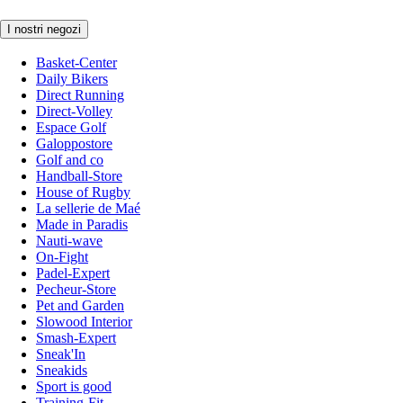
I nostri negozi
Basket-Center
Daily Bikers
Direct Running
Direct-Volley
Espace Golf
Galoppostore
Golf and co
Handball-Store
House of Rugby
La sellerie de Maé
Made in Paradis
Nauti-wave
On-Fight
Padel-Expert
Pecheur-Store
Pet and Garden
Slowood Interior
Smash-Expert
Sneak'In
Sneakids
Sport is good
Training-Fit