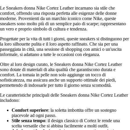
Le Sneakers donna Nike Cortez Leather incarnano sia stile che
comfort, offrendo una risposta perfetta alle esigenze delle donne
moderne. Provenienti da un marchio iconico come Nike, queste
sneakers sono molto più di un semplice paio di scarpe; rappresentano
un vero e proprio simbolo di cultura e tendenza.
Progettate per la vita di tutti i giorni, queste sneakers si distinguono per
la loro silhouette pulita e il loro aspetto raffinato. Che sia per una
passeggiata in città, una sessione di shopping con amici o un'uscita
informale, si adattano a tutte le occasioni con eleganza.
Oltre al loro design curato, le Sneakers donna Nike Cortez Leather
sono dotate di materiali di alta qualità che garantiscono durata e
comfort. La tomaia in pelle non solo aggiunge un tocco di
sofisticatezza, ma assicura anche un supporto ottimale dei piedi,
permettendo di indossarle per tutto il giorno senza scomodità.
Le caratteristiche principali delle Sneakers donna Nike Cortez Leather
includono:
Comfort superiore
: la soletta imbottita offre un sostegno
piacevole ad ogni passo.
Stile senza tempo
: il design classico di Cortez le rende una
scelta versatile che si abbina facilmente a molti outfit.