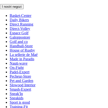
I nostri negozi
Basket-Center
Daily Bikers
Direct Running
Direct-Volley
Espace Golf
Galoppostore
Golf and co
Handball-Store
House of Rugby
La sellerie de Maé
Made in Paradis
Nauti-wave
On-Fight
Padel-Expert
Pecheur-Store
Pet and Garden
Slowood Interior
Smash-Expert
Sneak'In
Sneakids
Sport is good
Training-Fit