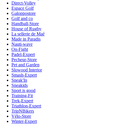
Direct-Volley
Espace Golf
Galoppostore
Golf and co
Handball-Store
House of Rugby
La sellerie de Maé
Made in Paradis
Nauti-wave
On-Fight
Padel-Expert
Pecheur-Store
Pet and Garden
Slowood Interior
Smash-Expert
Sneak'In
Sneakids
Sport is good
Training-Fit
Trek-Expert
Triathlon-Expert
TripNBikers
Vélo-Store
Winter-Expert