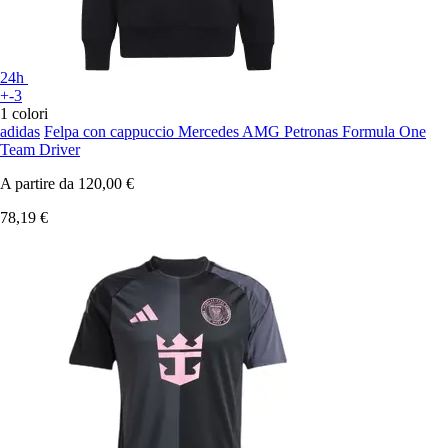
24h
+-3
1 colori
adidas
Felpa con cappuccio Mercedes AMG Petronas Formula One
Team Driver
A partire da
120,00 €
78,19 €