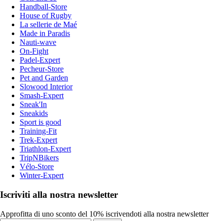
Handball-Store
House of Rugby
La sellerie de Maé
Made in Paradis
Nauti-wave
On-Fight
Padel-Expert
Pecheur-Store
Pet and Garden
Slowood Interior
Smash-Expert
Sneak'In
Sneakids
Sport is good
Training-Fit
Trek-Expert
Triathlon-Expert
TripNBikers
Vélo-Store
Winter-Expert
Iscriviti alla nostra newsletter
Approfitta di uno sconto del 10% iscrivendoti alla nostra newsletter