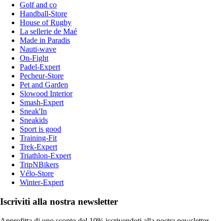
Golf and co
Handball-Store
House of Rugby
La sellerie de Maé
Made in Paradis
Nauti-wave
On-Fight
Padel-Expert
Pecheur-Store
Pet and Garden
Slowood Interior
Smash-Expert
Sneak'In
Sneakids
Sport is good
Training-Fit
Trek-Expert
Triathlon-Expert
TripNBikers
Vélo-Store
Winter-Expert
Iscriviti alla nostra newsletter
Approfitta di uno sconto del 10% iscrivendoti alla nostra newsletter