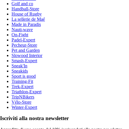
Golf and co
Handball-Store
House of Rugby
La sellerie de Maé
Made in Paradis
Nauti-wave
On-Fight
Padel-Expert
Pecheur-Store
Pet and Garden
Slowood Interior
Smash-Expert
Sneak'In
Sneakids
Sport is good
Training-Fit
Trek-Expert
Triathlon-Expert
TripNBikers
Vélo-Store
Winter-Expert
Iscriviti alla nostra newsletter