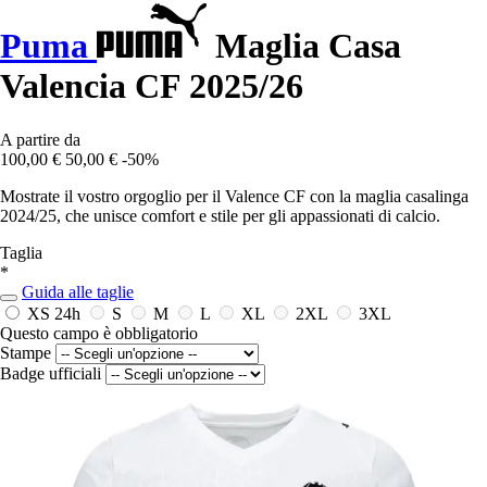
Puma
Maglia Casa
Valencia CF 2025/26
A partire da
100,00 €
50,00 €
-50%
Mostrate il vostro orgoglio per il Valence CF con la maglia casalinga
2024/25, che unisce comfort e stile per gli appassionati di calcio.
Taglia
*
Guida alle taglie
XS
24h
S
M
L
XL
2XL
3XL
Questo campo è obbligatorio
Stampe
Badge ufficiali