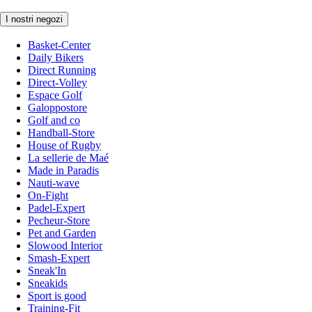
I nostri negozi
Basket-Center
Daily Bikers
Direct Running
Direct-Volley
Espace Golf
Galoppostore
Golf and co
Handball-Store
House of Rugby
La sellerie de Maé
Made in Paradis
Nauti-wave
On-Fight
Padel-Expert
Pecheur-Store
Pet and Garden
Slowood Interior
Smash-Expert
Sneak'In
Sneakids
Sport is good
Training-Fit