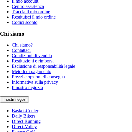
Il mio account
Centro assistenza
Traccia il mio ordine
Restituisci il mio ordine
Codici sconto
Chi siamo
Chi siamo?
Contattaci
Condizioni di vendita
Restituzioni e rimborsi
Esclusione di responsabilità legale
Metodi di pagamento
Prezzi e opzioni di consegna
Informativa sulla privacy
Il nostro negozio
I nostri negozi
Basket-Center
Daily Bikers
Direct Running
Direct-Volley
Espace Golf