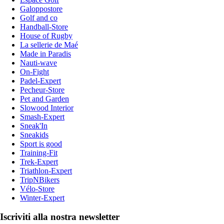
Galoppostore
Golf and co
Handball-Store
House of Rugby
La sellerie de Maé
Made in Paradis
Nauti-wave
On-Fight
Padel-Expert
Pecheur-Store
Pet and Garden
Slowood Interior
Smash-Expert
Sneak'In
Sneakids
Sport is good
Training-Fit
Trek-Expert
Triathlon-Expert
TripNBikers
Vélo-Store
Winter-Expert
Iscriviti alla nostra newsletter