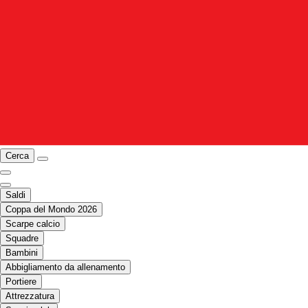
Cerca
Saldi
Coppa del Mondo 2026
Scarpe calcio
Squadre
Bambini
Abbigliamento da allenamento
Portiere
Attrezzatura