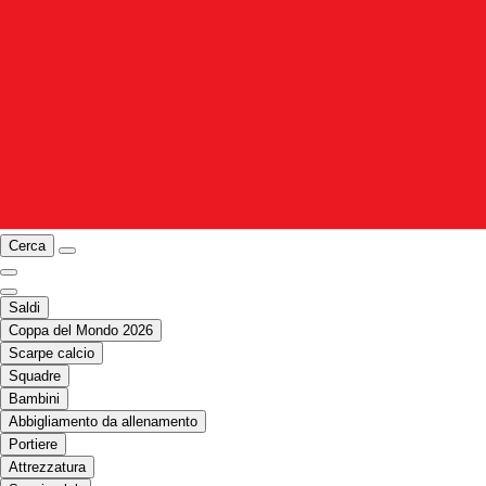
Cerca
Saldi
Coppa del Mondo 2026
Scarpe calcio
Squadre
Bambini
Abbigliamento da allenamento
Portiere
Attrezzatura