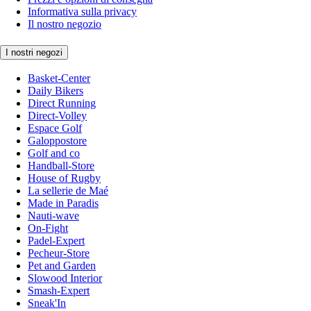
Informativa sulla privacy
Il nostro negozio
I nostri negozi
Basket-Center
Daily Bikers
Direct Running
Direct-Volley
Espace Golf
Galoppostore
Golf and co
Handball-Store
House of Rugby
La sellerie de Maé
Made in Paradis
Nauti-wave
On-Fight
Padel-Expert
Pecheur-Store
Pet and Garden
Slowood Interior
Smash-Expert
Sneak'In