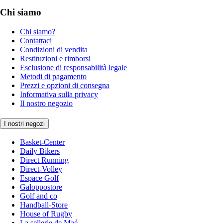
Chi siamo
Chi siamo?
Contattaci
Condizioni di vendita
Restituzioni e rimborsi
Esclusione di responsabilità legale
Metodi di pagamento
Prezzi e opzioni di consegna
Informativa sulla privacy
Il nostro negozio
I nostri negozi
Basket-Center
Daily Bikers
Direct Running
Direct-Volley
Espace Golf
Galoppostore
Golf and co
Handball-Store
House of Rugby
La sellerie de Maé