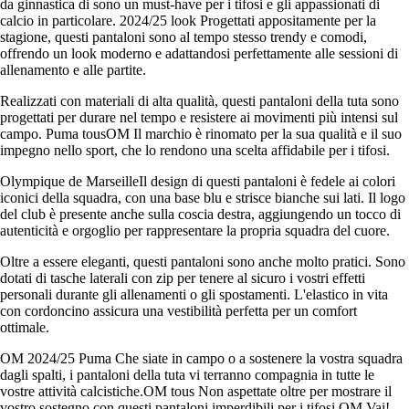
da ginnastica di sono un must-have per i tifosi e gli appassionati di
calcio in particolare. 2024/25 look Progettati appositamente per la
stagione, questi pantaloni sono al tempo stesso trendy e comodi,
offrendo un look moderno e adattandosi perfettamente alle sessioni di
allenamento e alle partite.
Realizzati con materiali di alta qualità, questi pantaloni della tuta sono
progettati per durare nel tempo e resistere ai movimenti più intensi sul
campo. Puma tousOM Il marchio è rinomato per la sua qualità e il suo
impegno nello sport, che lo rendono una scelta affidabile per i tifosi.
Olympique de MarseilleIl design di questi pantaloni è fedele ai colori
iconici della squadra, con una base blu e strisce bianche sui lati. Il logo
del club è presente anche sulla coscia destra, aggiungendo un tocco di
autenticità e orgoglio per rappresentare la propria squadra del cuore.
Oltre a essere eleganti, questi pantaloni sono anche molto pratici. Sono
dotati di tasche laterali con zip per tenere al sicuro i vostri effetti
personali durante gli allenamenti o gli spostamenti. L'elastico in vita
con cordoncino assicura una vestibilità perfetta per un comfort
ottimale.
OM 2024/25 Puma Che siate in campo o a sostenere la vostra squadra
dagli spalti, i pantaloni della tuta vi terranno compagnia in tutte le
vostre attività calcistiche.OM tous Non aspettate oltre per mostrare il
vostro sostegno con questi pantaloni imperdibili per i tifosi.OM Vai!