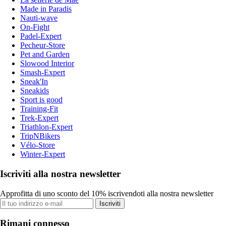
Made in Paradis
Nauti-wave
On-Fight
Padel-Expert
Pecheur-Store
Pet and Garden
Slowood Interior
Smash-Expert
Sneak'In
Sneakids
Sport is good
Training-Fit
Trek-Expert
Triathlon-Expert
TripNBikers
Vélo-Store
Winter-Expert
Iscriviti alla nostra newsletter
Approfitta di uno sconto del 10% iscrivendoti alla nostra newsletter
Iscriviti
Rimani connesso