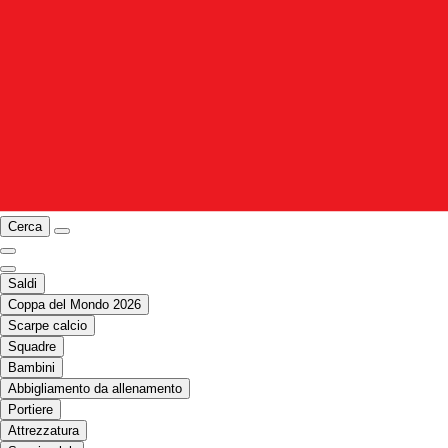
Cerca
Saldi
Coppa del Mondo 2026
Scarpe calcio
Squadre
Bambini
Abbigliamento da allenamento
Portiere
Attrezzatura