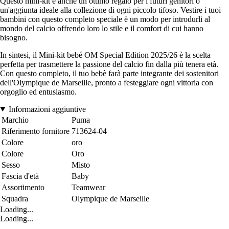
Questo mini-kit è anche un ottimo regalo per i futuri genitori o
un'aggiunta ideale alla collezione di ogni piccolo tifoso. Vestire i tuoi
bambini con questo completo speciale è un modo per introdurli al
mondo del calcio offrendo loro lo stile e il comfort di cui hanno
bisogno.
In sintesi, il Mini-kit bebé OM Special Edition 2025/26 è la scelta
perfetta per trasmettere la passione del calcio fin dalla più tenera età.
Con questo completo, il tuo bebè farà parte integrante dei sostenitori
dell'Olympique de Marseille, pronto a festeggiare ogni vittoria con
orgoglio ed entusiasmo.
Informazioni aggiuntive
Marchio
Puma
Riferimento fornitore
713624-04
Colore
oro
Colore
Oro
Sesso
Misto
Fascia d'età
Baby
Assortimento
Teamwear
Squadra
Olympique de Marseille
Loading...
Loading...