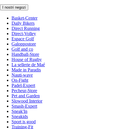
I nostri negozi
Basket-Center
Daily Bikers
Direct Running
Direct-Volley
Espace Golf
Galoppostore
Golf and co
Handball-Store
House of Rugby
La sellerie de Maé
Made in Paradis
Nauti-wave
On-Fight
Padel-Expert
Pecheur-Store
Pet and Garden
Slowood Interior
Smash-Expert
Sneak'In
Sneakids
Sport is good
Training-Fit