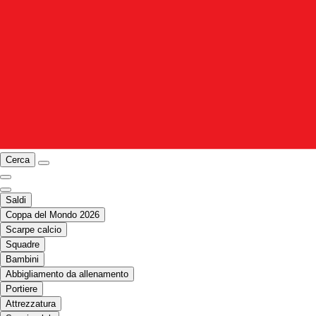
Cerca
Saldi
Coppa del Mondo 2026
Scarpe calcio
Squadre
Bambini
Abbigliamento da allenamento
Portiere
Attrezzatura