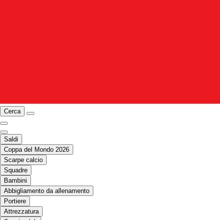
Cerca
Saldi
Coppa del Mondo 2026
Scarpe calcio
Squadre
Bambini
Abbigliamento da allenamento
Portiere
Attrezzatura