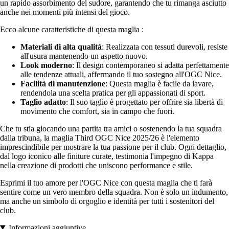
un rapido assorbimento del sudore, garantendo che tu rimanga asciutto
anche nei momenti più intensi del gioco.
Ecco alcune caratteristiche di questa maglia :
Materiali di alta qualità
: Realizzata con tessuti durevoli, resiste
all'usura mantenendo un aspetto nuovo.
Look moderno
: Il design contemporaneo si adatta perfettamente
alle tendenze attuali, affermando il tuo sostegno all'OGC Nice.
Facilità di manutenzione
: Questa maglia è facile da lavare,
rendendola una scelta pratica per gli appassionati di sport.
Taglio adatto
: Il suo taglio è progettato per offrire sia libertà di
movimento che comfort, sia in campo che fuori.
Che tu stia giocando una partita tra amici o sostenendo la tua squadra
dalla tribuna, la maglia Third OGC Nice 2025/26 è l'elemento
imprescindibile per mostrare la tua passione per il club. Ogni dettaglio,
dal logo iconico alle finiture curate, testimonia l'impegno di Kappa
nella creazione di prodotti che uniscono performance e stile.
Esprimi il tuo amore per l'OGC Nice con questa maglia che ti farà
sentire come un vero membro della squadra. Non è solo un indumento,
ma anche un simbolo di orgoglio e identità per tutti i sostenitori del
club.
Informazioni aggiuntive