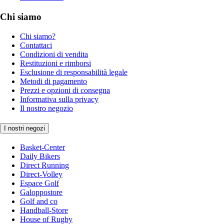
Chi siamo
Chi siamo?
Contattaci
Condizioni di vendita
Restituzioni e rimborsi
Esclusione di responsabilità legale
Metodi di pagamento
Prezzi e opzioni di consegna
Informativa sulla privacy
Il nostro negozio
I nostri negozi
Basket-Center
Daily Bikers
Direct Running
Direct-Volley
Espace Golf
Galoppostore
Golf and co
Handball-Store
House of Rugby