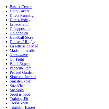
Basket-Center
Daily Bikers
Direct Running
Direct-Volley
Espace Golf
Galoppostore
Golf and co
Handball-Store
House of Rugby
La sellerie de Maé
Made in Paradis
Nauti-wave
On-Fight
Padel-Expert
Pecheur-Store
Pet and Garden
Slowood Interior
Smash-Expert
Sneak'In
Sneakids
Sport is good
Training-Fit
Trek-Expert
Triathlon-Expert