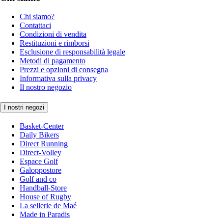
Chi siamo?
Contattaci
Condizioni di vendita
Restituzioni e rimborsi
Esclusione di responsabilità legale
Metodi di pagamento
Prezzi e opzioni di consegna
Informativa sulla privacy
Il nostro negozio
I nostri negozi
Basket-Center
Daily Bikers
Direct Running
Direct-Volley
Espace Golf
Galoppostore
Golf and co
Handball-Store
House of Rugby
La sellerie de Maé
Made in Paradis