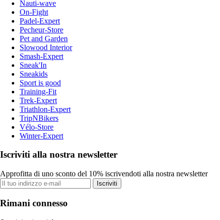
Nauti-wave
On-Fight
Padel-Expert
Pecheur-Store
Pet and Garden
Slowood Interior
Smash-Expert
Sneak'In
Sneakids
Sport is good
Training-Fit
Trek-Expert
Triathlon-Expert
TripNBikers
Vélo-Store
Winter-Expert
Iscriviti alla nostra newsletter
Approfitta di uno sconto del 10% iscrivendoti alla nostra newsletter
Iscriviti
Rimani connesso